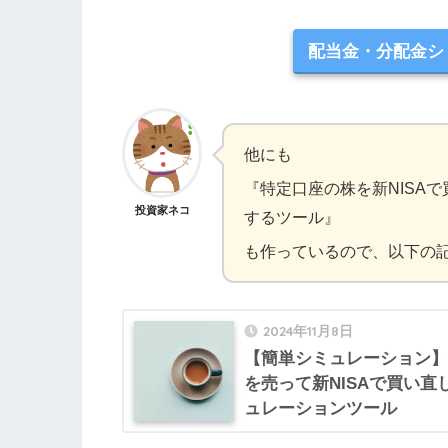
配当金・分配金シ
他にも
『特定口座の株を新NISA
投資家ネコ
するツール』
も作っているので、以下の
2024年11月8日
【簡単シミュレーション】
を売って新NISAで買い
ュレーションツール